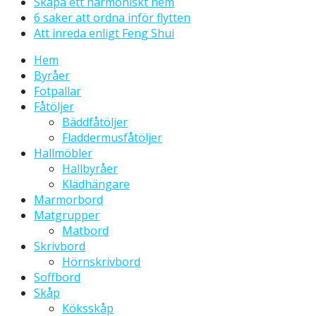
Skapa ett harmoniskt hem
6 saker att ordna inför flytten
Att inreda enligt Feng Shui
Hem
Byråer
Fotpallar
Fåtöljer
Bäddfåtöljer
Fladdermusfåtöljer
Hallmöbler
Hallbyråer
Klädhängare
Marmorbord
Matgrupper
Matbord
Skrivbord
Hörnskrivbord
Soffbord
Skåp
Köksskåp