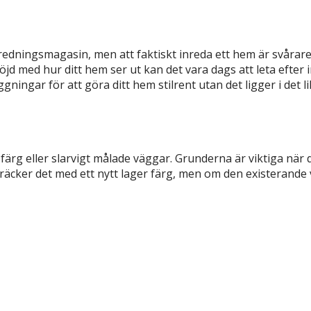
 inredningsmagasin, men att faktiskt inreda ett hem är svårar
d med hur ditt hem ser ut kan det vara dags att leta efter i
ningar för att göra ditt hem stilrent utan det ligger i det lil
ärg eller slarvigt målade väggar. Grunderna är viktiga när 
ta räcker det med ett nytt lager färg, men om den existeran