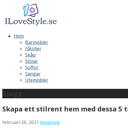
Hoppa
till
innehåll
ILoveStyle
Möbler och inredning
Hem
Barmöbler
Fåtöljer
Skåp
Stolar
Soffor
Sängar
Utemöbler
Blogg
Skapa ett stilrent hem med dessa 5 t
februari 26, 2021
ilovestyle