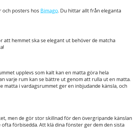
or och posters hos
Bimago
. Du hittar allt från eleganta
 För att hemmet ska se elegant ut behöver de matcha
a!
tt rummet upplevs som kalt kan en matta göra hela
n varje rum kan se bättre ut genom att rulla ut en matta.
de matta i vardagsrummet ger en inbjudande känsla, och
ket, men de gör stor skillnad för den övergripande känslan
ofta förbisedda. Att klä dina fönster ger dem den sista