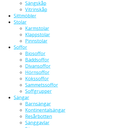
Sängskåp
Vitrinskåp
Sittmöbler
Stolar
Karmstolar
Klappstolar
Pinnstolar
Soffor
Biosoffor
Bäddsoffor
Divansoffor
Hörnsoffor
Kökssoffor
Sammetssoffor
Soffgrupper
Sängar
Barnsängar
Kontinentalsängar
Resårbotten
Sänggavlar