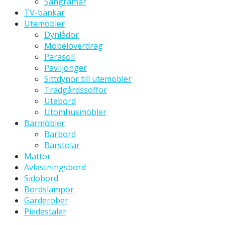
Sängramar
TV-bänkar
Utemöbler
Dynlådor
Möbelöverdrag
Parasoll
Paviljonger
Sittdynor till utemöbler
Trädgårdssoffor
Utebord
Utomhusmöbler
Barmöbler
Barbord
Barstolar
Mattor
Avlastningsbord
Sidobord
Bordslampor
Garderober
Piedestaler