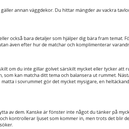
 gäller annan väggdekor. Du hittar mängder av vackra tavl
.
 eller också bara detaljer som hjälper dig bära fram temat.
t utan även efter hur de matchar och komplimenterar varandr
skilt om du inte gillar golvet särskilt mycket eller tycker a
an, som kan matcha ditt tema och balansera ut rummet. Nästa
g matta i sovrummet gör det mycket mysigare, en heltäckan
nytta av dem. Kanske är fönster inte något du tänker på myc
och kontrollerar ljuset som kommer in, men trots det blir de 
söker.