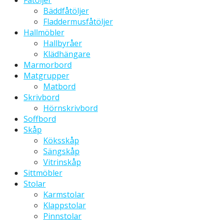
Fåtöljer
Bäddfåtöljer
Fladdermusfåtöljer
Hallmöbler
Hallbyråer
Klädhängare
Marmorbord
Matgrupper
Matbord
Skrivbord
Hörnskrivbord
Soffbord
Skåp
Köksskåp
Sängskåp
Vitrinskåp
Sittmöbler
Stolar
Karmstolar
Klappstolar
Pinnstolar