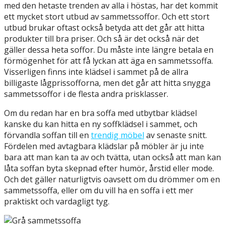
med den hetaste trenden av alla i höstas, har det kommit
ett mycket stort utbud av sammetssoffor. Och ett stort
utbud brukar oftast också betyda att det går att hitta
produkter till bra priser. Och så är det också när det
gäller dessa heta soffor. Du måste inte längre betala en
förmögenhet för att få lyckan att äga en sammetssoffa.
Visserligen finns inte klädsel i sammet på de allra
billigaste lågprissofforna, men det går att hitta snygga
sammetssoffor i de flesta andra prisklasser.
Om du redan har en bra soffa med utbytbar klädsel
kanske du kan hitta en ny soffklädsel i sammet, och
förvandla soffan till en
trendig möbel
av senaste snitt.
Fördelen med avtagbara klädslar på möbler är ju inte
bara att man kan ta av och tvätta, utan också att man kan
låta soffan byta skepnad efter humör, årstid eller mode.
Och det gäller naturligtvis oavsett om du drömmer om en
sammetssoffa, eller om du vill ha en soffa i ett mer
praktiskt och vardagligt tyg.