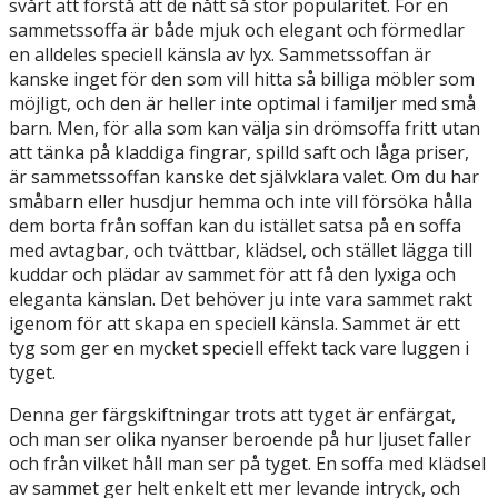
svårt att förstå att de nått så stor popularitet. För en
sammetssoffa är både mjuk och elegant och förmedlar
en alldeles speciell känsla av lyx. Sammetssoffan är
kanske inget för den som vill hitta så billiga möbler som
möjligt, och den är heller inte optimal i familjer med små
barn. Men, för alla som kan välja sin drömsoffa fritt utan
att tänka på kladdiga fingrar, spilld saft och låga priser,
är sammetssoffan kanske det självklara valet. Om du har
småbarn eller husdjur hemma och inte vill försöka hålla
dem borta från soffan kan du istället satsa på en soffa
med avtagbar, och tvättbar, klädsel, och stället lägga till
kuddar och plädar av sammet för att få den lyxiga och
eleganta känslan. Det behöver ju inte vara sammet rakt
igenom för att skapa en speciell känsla. Sammet är ett
tyg som ger en mycket speciell effekt tack vare luggen i
tyget.
Denna ger färgskiftningar trots att tyget är enfärgat,
och man ser olika nyanser beroende på hur ljuset faller
och från vilket håll man ser på tyget. En soffa med klädsel
av sammet ger helt enkelt ett mer levande intryck, och