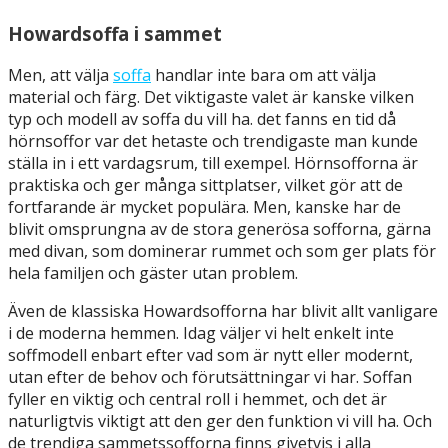
Howardsoffa i sammet
Men, att välja
soffa
handlar inte bara om att välja
material och färg. Det viktigaste valet är kanske vilken
typ och modell av soffa du vill ha. det fanns en tid då
hörnsoffor var det hetaste och trendigaste man kunde
ställa in i ett vardagsrum, till exempel. Hörnsofforna är
praktiska och ger många sittplatser, vilket gör att de
fortfarande är mycket populära. Men, kanske har de
blivit omsprungna av de stora generösa sofforna, gärna
med divan, som dominerar rummet och som ger plats för
hela familjen och gäster utan problem.
Även de klassiska Howardsofforna har blivit allt vanligare
i de moderna hemmen. Idag väljer vi helt enkelt inte
soffmodell enbart efter vad som är nytt eller modernt,
utan efter de behov och förutsättningar vi har. Soffan
fyller en viktig och central roll i hemmet, och det är
naturligtvis viktigt att den ger den funktion vi vill ha. Och
de trendiga sammetssofforna finns givetvis i alla