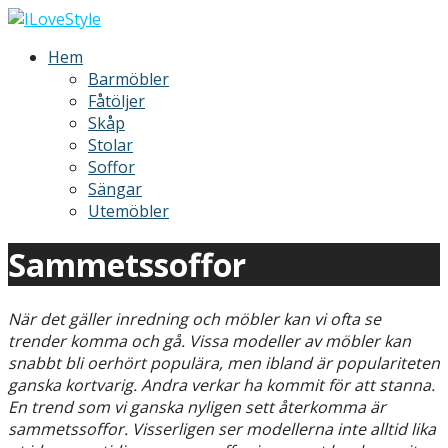
Hoppa
till
ILoveStyle
Möbler och inredning
Hem
innehåll
Barmöbler
Fåtöljer
Skåp
Stolar
Soffor
Sängar
Utemöbler
Sammetssoffor
När det gäller inredning och möbler kan vi ofta se
trender komma och gå. Vissa modeller av möbler kan
snabbt bli oerhört populära, men ibland är populariteten
ganska kortvarig. Andra verkar ha kommit för att stanna.
En trend som vi ganska nyligen sett återkomma är
sammetssoffor. Visserligen ser modellerna inte alltid lika