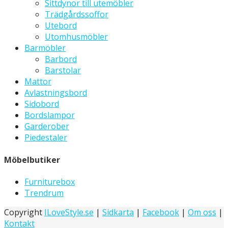
Sittdynor till utemöbler
Trädgårdssoffor
Utebord
Utomhusmöbler
Barmöbler
Barbord
Barstolar
Mattor
Avlastningsbord
Sidobord
Bordslampor
Garderober
Piedestaler
Möbelbutiker
Furniturebox
Trendrum
Copyright
ILoveStyle.se
|
Sidkarta
|
Facebook
|
Om oss
|
Kontakt