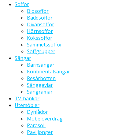
Soffor
Biosoffor
Bäddsoffor
Divansoffor
Hörnsoffor
Kökssoffor
Sammetssoffor
Soffgrupper
Sängar
Barnsängar
Kontinentalsängar
Resårbotten
Sänggavlar
Sängramar
TV-bänkar
Utemöbler
Dynlådor
Möbelöverdrag
Parasoll
Paviljonger