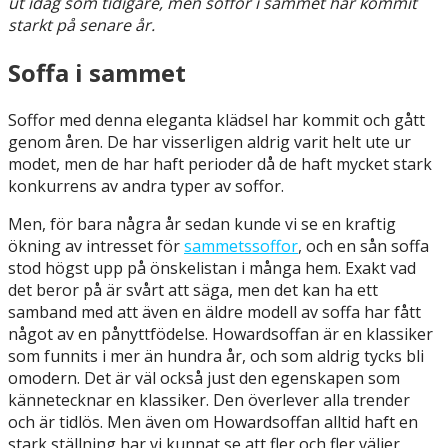
ut idag som tidigare, men soffor i sammet har kommit
starkt på senare år.
Soffa i sammet
Soffor med denna eleganta klädsel har kommit och gått
genom åren. De har visserligen aldrig varit helt ute ur
modet, men de har haft perioder då de haft mycket stark
konkurrens av andra typer av soffor.
Men, för bara några år sedan kunde vi se en kraftig
ökning av intresset för
sammetssoffor
, och en sån soffa
stod högst upp på önskelistan i många hem. Exakt vad
det beror på är svårt att säga, men det kan ha ett
samband med att även en äldre modell av soffa har fått
något av en pånyttfödelse. Howardsoffan är en klassiker
som funnits i mer än hundra år, och som aldrig tycks bli
omodern. Det är väl också just den egenskapen som
kännetecknar en klassiker. Den överlever alla trender
och är tidlös. Men även om Howardsoffan alltid haft en
stark ställning har vi kunnat se att fler och fler väljer