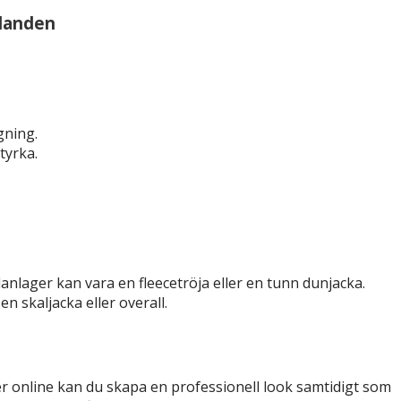
llanden
gning.
tyrka.
anlager kan vara en fleecetröja eller en tunn dunjacka.
n skaljacka eller overall.
der online kan du skapa en professionell look samtidigt som