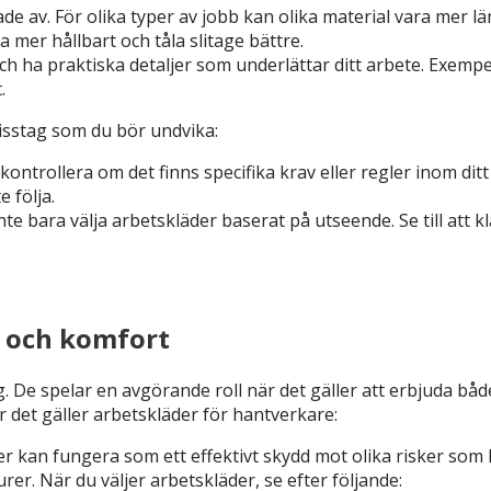
ade av. För olika typer av jobb kan olika material vara mer l
mer hållbart och tåla slitage bättre.
h ha praktiska detaljer som underlättar ditt arbete. Exempe
.
misstag som du bör undvika:
ontrollera om det finns specifika krav eller regler inom ditt
 följa.
inte bara välja arbetskläder baserat på utseende. Se till att 
d och komfort
g. De spelar en avgörande roll när det gäller att erbjuda b
 det gäller arbetskläder för hantverkare:
er kan fungera som ett effektivt skydd mot olika risker som
rer. När du väljer arbetskläder, se efter följande: