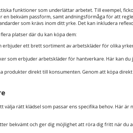
iska funktioner som underlättar arbetet. Till exempel, fick
 för en bekväm passform, samt andningsförmåga för att reg
tandarder som krävs inom ditt yrke. Det kan inkludera reflex
t flera platser där du kan köpa dem:
 erbjuder ett brett sortiment av arbetskläder för olika yrk
tiker som erbjuder arbetskläder för hantverkare. Här kan du
 sina produkter direkt till konsumenten. Genom att köpa direkt
re
att välja rätt klädsel som passar ens specifika behov. Här är
tter bekvämt och ger dig möjlighet att röra dig fritt när du ar