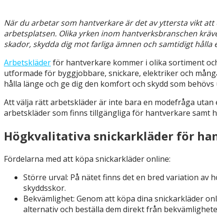
När du arbetar som hantverkare är det av yttersta vikt att
arbetsplatsen. Olika yrken inom hantverksbranschen kräver 
skador, skydda dig mot farliga ämnen och samtidigt hålla 
Arbetskläder
för hantverkare kommer i olika sortiment och m
utformade för byggjobbare, snickare, elektriker och mång
hålla länge och ge dig den komfort och skydd som behövs u
Att välja rätt arbetskläder är inte bara en modefråga utan
arbetskläder som finns tillgängliga för hantverkare samt hur
Högkvalitativa snickarkläder för ha
Fördelarna med att köpa snickarkläder online:
Större urval: På nätet finns det en bred variation av h
skyddsskor.
Bekvämlighet: Genom att köpa dina snickarkläder onli
alternativ och beställa dem direkt från bekvämligheten