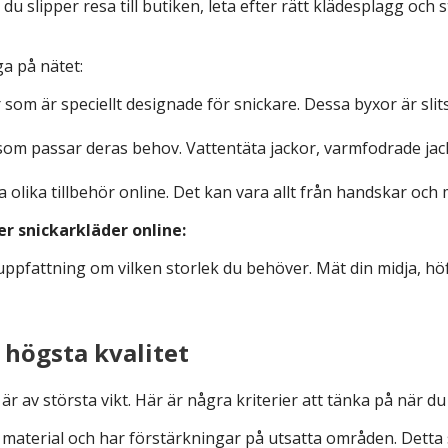
u slipper resa till butiken, leta efter rätt klädesplagg och s
ga på nätet:
 som är speciellt designade för snickare. Dessa byxor är sli
r som passar deras behov. Vattentäta jackor, varmfodrade ja
 olika tillbehör online. Det kan vara allt från handskar oc
r snickarkläder online:
uppfattning om vilken storlek du behöver. Mät din midja, hö
 högsta kvalitet
är av största vikt. Här är några kriterier att tänka på när du
ka material och har förstärkningar på utsatta områden. Detta