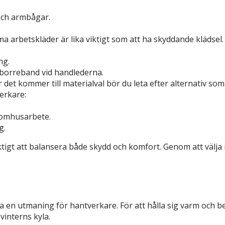
och armbågar.
ma arbetskläder är lika viktigt som att ha skyddande klädsel.
ng.
rdborreband vid handlederna.
r det kommer till materialval bör du leta efter alternativ s
erkare:
utomhusarbete.
g.
ktigt att balansera både skydd och komfort. Genom att välja 
en utmaning för hantverkare. För att hålla sig varm och bekv
interns kyla.