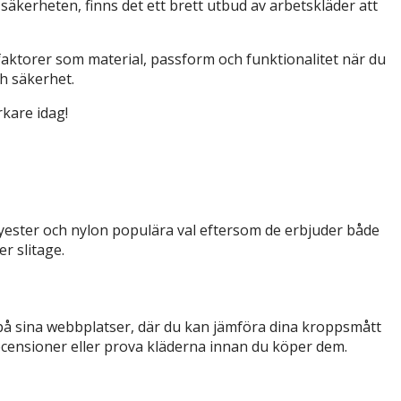
 säkerheten, finns det ett brett utbud av arbetskläder att
å faktorer som material, passform och funktionalitet när du
ch säkerhet.
rkare idag!
olyester och nylon populära val eftersom de erbjuder både
r slitage.
er på sina webbplatser, där du kan jämföra dina kroppsmått
ecensioner eller prova kläderna innan du köper dem.