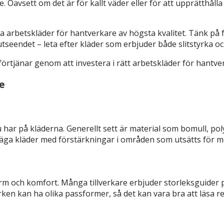
Oavsett om det är för kallt väder eller för att upprätthålla
 köpa arbetskläder för hantverkare av högsta kvalitet. Tänk p
 utseendet – leta efter kläder som erbjuder både slitstyrka o
förtjänar genom att investera i rätt arbetskläder för hantve
re
du har på kläderna. Generellt sett är material som bomull, p
äga kläder med förstärkningar i områden som utsätts för me
assform och komfort. Många tillverkare erbjuder storleksguid
en kan ha olika passformer, så det kan vara bra att läsa r