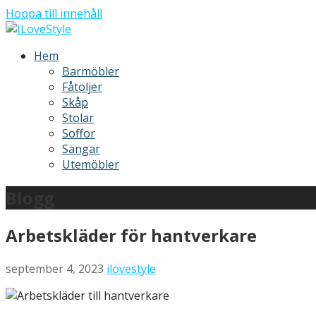
Hoppa till innehåll
ILoveStyle
Möbler och inredning
Hem
Barmöbler
Fåtöljer
Skåp
Stolar
Soffor
Sängar
Utemöbler
Blogg
Arbetskläder för hantverkare
september 4, 2023
ilovestyle