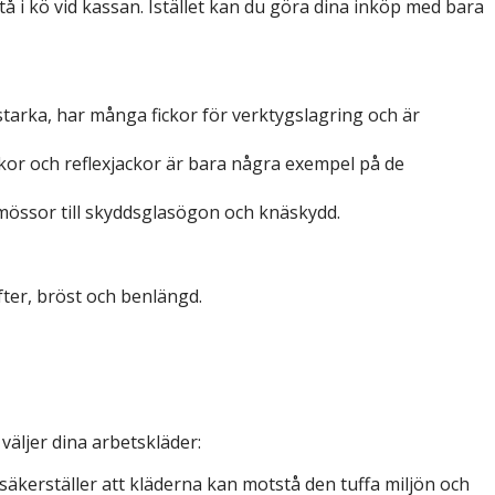
tå i kö vid kassan. Istället kan du göra dina inköp med bara
tstarka, har många fickor för verktygslagring och är
ckor och reflexjackor är bara några exempel på de
h mössor till skyddsglasögon och knäskydd.
fter, bröst och benlängd.
 väljer dina arbetskläder:
 säkerställer att kläderna kan motstå den tuffa miljön och