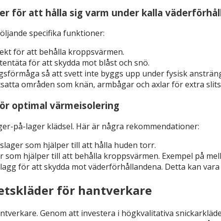
der för att hålla sig varm under kalla väderförhå
 följande specifika funktioner:
ffekt för att behålla kroppsvärmen.
tentäta för att skydda mot blåst och snö.
gsförmåga så att svett inte byggs upp under fysisk ansträn
satta områden som knän, armbågar och axlar för extra slits
ör optimal värmeisolering
ager-på-lager klädsel. Här är några rekommendationer:
ager som hjälper till att hålla huden torr.
er som hjälper till att behålla kroppsvärmen. Exempel på mell
plagg för att skydda mot väderförhållandena. Detta kan vara e
etskläder för hantverkare
antverkare. Genom att investera i högkvalitativa snickarklä