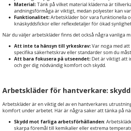
Material:
Tänk på vilket material kläderna är tillverk
andningsförmåga är viktigt, medan polyester kan vara 
Funktionalitet:
Arbetskläder bör vara funktionella oc
knäskyddsfickor eller reflexdetaljer för ökad synlighet
När du väljer arbetskläder finns det också några vanliga 
Att inte ta hänsyn till yrkeskrav:
Var noga med att k
specifika säkerhetskrav eller standarder som du måste
Att bara fokusera på utseendet:
Det är viktigt att 
och ger dig nödvändig komfort och skydd.
Arbetskläder för hantverkare: skyd
Arbetskläder är en viktig del av en hantverkares utrustnin
komfort under arbetet. Här är några saker att tänka på när
Skydd mot farliga arbetsförhållanden
: Arbetskläd
skarpa föremål till kemikalier eller extrema temperatu