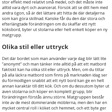
stor effekt med relativt små medel, och det måste inte
alltid vara dyrt och avancerat. Försök att se ditt hem med
andra ögon, så är det lättare att hitta de där detaljerna
som kan göra skillnad. Kanske får du den där stora och
efterlängtade förändringen om du skaffar ett nytt
köksbord, byter ut stolarna eller helt enkelt köper en ny
matgrupp.
Olika stil eller uttryck
Det där bordet som man använder varje dag blir lätt lite
”anonymt” och man tänker inte alltid på att ett matbord
faktiskt kan ha olika stil eller uttryck. Men, om du tittar
på alla läckra matbord som finns på marknaden idag ser
du förmodligen snabbt att ett nytt bord kan ge en helt
annan karaktär till ditt kök. Och om du dessutom byter ut
även stolarna och köper en komplett grupp, blir
förändringen förstås ännu större. Matgruppen består
inte av de mest dominerande möblerna, men den har en
mycket central roll i köket och hemmet, och ett byte ger