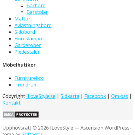
Barbord
Barstolar
Mattor
Avlastningsbord
Sidobord
Bordslampor
Garderober
Piedestaler
Möbelbutiker
Furniturebox
Trendrum
Copyright
ILoveStyle.se
|
Sidkarta
|
Facebook
|
Om oss
|
Kontakt
Upphovsrätt © 2026 ILoveStyle — Ascension WordPress-
tema av
GoDaddy