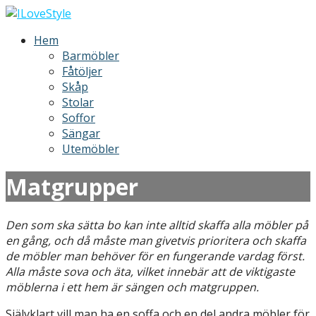
Hoppa
till
ILoveStyle
Möbler och inredning
Hem
innehåll
Barmöbler
Fåtöljer
Skåp
Stolar
Soffor
Sängar
Utemöbler
Matgrupper
Den som ska sätta bo kan inte alltid skaffa alla möbler på
en gång, och då måste man givetvis prioritera och skaffa
de möbler man behöver för en fungerande vardag först.
Alla måste sova och äta, vilket innebär att de viktigaste
möblerna i ett hem är sängen och matgruppen.
Självklart vill man ha en soffa och en del andra möbler för