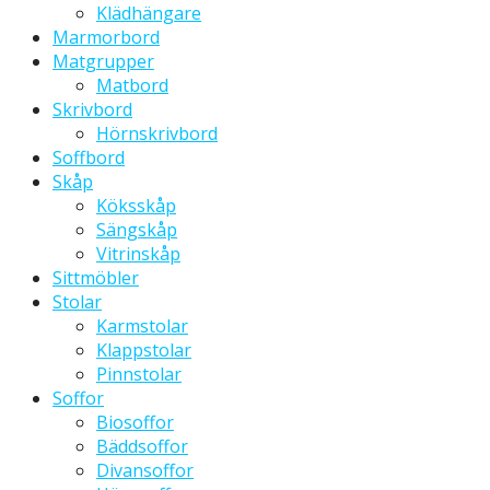
Klädhängare
Marmorbord
Matgrupper
Matbord
Skrivbord
Hörnskrivbord
Soffbord
Skåp
Köksskåp
Sängskåp
Vitrinskåp
Sittmöbler
Stolar
Karmstolar
Klappstolar
Pinnstolar
Soffor
Biosoffor
Bäddsoffor
Divansoffor