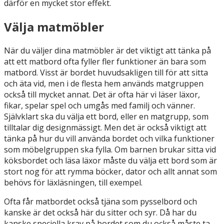
därför en mycket stor effekt.
Välja matmöbler
När du väljer dina matmöbler är det viktigt att tänka på
att ett matbord ofta fyller fler funktioner än bara som
matbord. Visst är bordet huvudsakligen till för att sitta
och äta vid, men i de flesta hem används matgruppen
också till mycket annat. Det är ofta här vi läser läxor,
fikar, spelar spel och umgås med familj och vänner.
Självklart ska du välja ett bord, eller en matgrupp, som
tilltalar dig designmässigt. Men det är också viktigt att
tänka på hur du vill använda bordet och vilka funktioner
som möbelgruppen ska fylla. Om barnen brukar sitta vid
köksbordet och läsa läxor måste du välja ett bord som är
stort nog för att rymma böcker, dator och allt annat som
behövs för läxläsningen, till exempel.
Ofta får matbordet också tjäna som pysselbord och
kanske är det också här du sitter och syr. Då har du
kanske speciella krav på bordet som du också måste ta