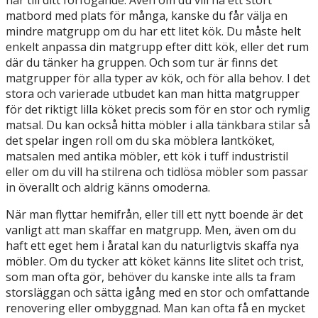
matbord med plats för många, kanske du får välja en
mindre matgrupp om du har ett litet kök. Du måste helt
enkelt anpassa din matgrupp efter ditt kök, eller det rum
där du tänker ha gruppen. Och som tur är finns det
matgrupper för alla typer av kök, och för alla behov. I det
stora och varierade utbudet kan man hitta matgrupper
för det riktigt lilla köket precis som för en stor och rymlig
matsal. Du kan också hitta möbler i alla tänkbara stilar så
det spelar ingen roll om du ska möblera lantköket,
matsalen med antika möbler, ett kök i tuff industristil
eller om du vill ha stilrena och tidlösa möbler som passar
in överallt och aldrig känns omoderna.
När man flyttar hemifrån, eller till ett nytt boende är det
vanligt att man skaffar en matgrupp. Men, även om du
haft ett eget hem i åratal kan du naturligtvis skaffa nya
möbler. Om du tycker att köket känns lite slitet och trist,
som man ofta gör, behöver du kanske inte alls ta fram
storsläggan och sätta igång med en stor och omfattande
renovering eller ombyggnad. Man kan ofta få en mycket