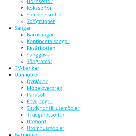
Hörnsoffor
Kökssoffor
Sammetssoffor
Soffgrupper
Sängar
Barnsängar
Kontinentalsängar
Resårbotten
Sänggavlar
Sängramar
TV-bänkar
Utemöbler
Dynlådor
Möbelöverdrag
Parasoll
Paviljonger
Sittdynor till utemöbler
Trädgårdssoffor
Utebord
Utomhusmöbler
Barmöbler