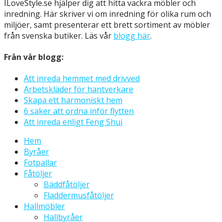
ILoveStyle.se hjälper dig att hitta vackra möbler och
inredning. Här skriver vi om inredning för olika rum och
miljöer, samt presenterar ett brett sortiment av möbler
från svenska butiker. Läs vår
blogg här
.
Från vår blogg:
Att inreda hemmet med drivved
Arbetskläder för hantverkare
Skapa ett harmoniskt hem
6 saker att ordna inför flytten
Att inreda enligt Feng Shui
Hem
Byråer
Fotpallar
Fåtöljer
Bäddfåtöljer
Fladdermusfåtöljer
Hallmöbler
Hallbyråer