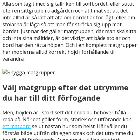
Alla som tagit med sig tallriken till soffbordet, eller suttit
ute i en sittgrupp i trädgården och ätit mat vet att det
inte alltid är så lätt att äta om bordet är för lågt, eller om
stolarna är låga så att man får sträcka sig upp mot
bordet. Just när det gäller matgruppen, där man ska sitta
och inta sina måltider, är det viktigt att både stolar och
bord har den rätta höjden. Och i en komplett matgrupper
har möblerna alltid korrekt höjd i förhållande till
varandra.
Välj matgrupp efter det utrymme
du har till ditt förfogande
Men, höjden är i stort sett det enda du behöver hålla
reda på. När det gäller form, storlek och utförande kan
ett matbord
se ut nästan hur som helst. Här väljer du
förstås både utifrån din egen smak och det utrymme du
har till ditt förfogande. Även om du vill ha ett stort