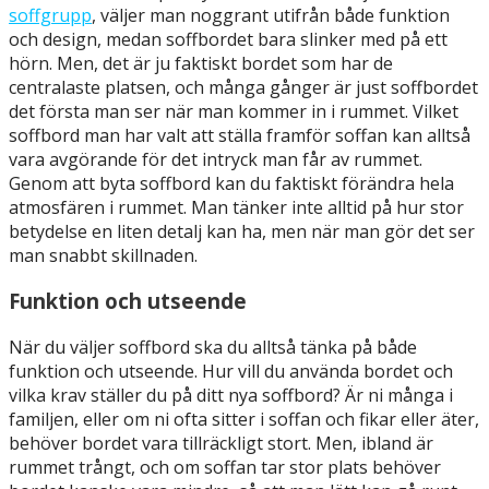
soffgrupp
, väljer man noggrant utifrån både funktion
och design, medan soffbordet bara slinker med på ett
hörn. Men, det är ju faktiskt bordet som har de
centralaste platsen, och många gånger är just soffbordet
det första man ser när man kommer in i rummet. Vilket
soffbord man har valt att ställa framför soffan kan alltså
vara avgörande för det intryck man får av rummet.
Genom att byta soffbord kan du faktiskt förändra hela
atmosfären i rummet. Man tänker inte alltid på hur stor
betydelse en liten detalj kan ha, men när man gör det ser
man snabbt skillnaden.
Funktion och utseende
När du väljer soffbord ska du alltså tänka på både
funktion och utseende. Hur vill du använda bordet och
vilka krav ställer du på ditt nya soffbord? Är ni många i
familjen, eller om ni ofta sitter i soffan och fikar eller äter,
behöver bordet vara tillräckligt stort. Men, ibland är
rummet trångt, och om soffan tar stor plats behöver