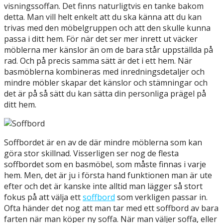
visningssoffan. Det finns naturligtvis en tanke bakom
detta. Man vill helt enkelt att du ska känna att du kan
trivas med den möbelgruppen och att den skulle kunna
passa i ditt hem. För när det ser mer inrett ut väcker
möblerna mer känslor än om de bara står uppställda på
rad. Och på precis samma sätt är det i ett hem. När
basmöblerna kombineras med inredningsdetaljer och
mindre möbler skapar det känslor och stämningar och
det är på så sätt du kan sätta din personliga prägel på
ditt hem.
Soffbordet är en av de där mindre möblerna som kan
göra stor skillnad. Visserligen ser nog de flesta
soffbordet som en basmöbel, som måste finnas i varje
hem. Men, det är ju i första hand funktionen man är ute
efter och det är kanske inte alltid man lägger så stort
fokus på att välja ett
soffbord
som verkligen passar in.
Ofta händer det nog att man tar med ett soffbord av bara
farten när man köper ny soffa. När man väljer soffa, eller