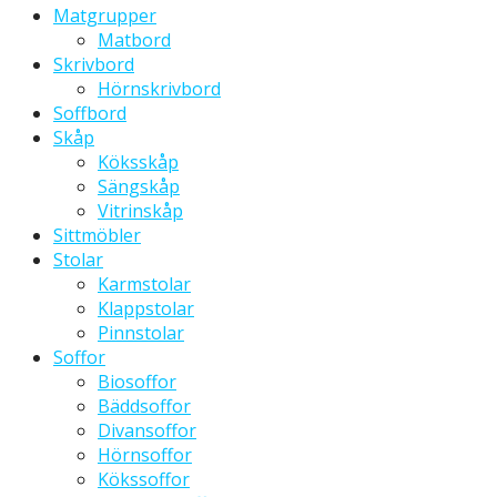
Matgrupper
Matbord
Skrivbord
Hörnskrivbord
Soffbord
Skåp
Köksskåp
Sängskåp
Vitrinskåp
Sittmöbler
Stolar
Karmstolar
Klappstolar
Pinnstolar
Soffor
Biosoffor
Bäddsoffor
Divansoffor
Hörnsoffor
Kökssoffor