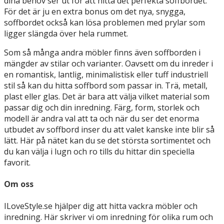
dina behov ser ut för att hitta det perfekta soffbordet.
För det är ju en extra bonus om det nya, snygga,
soffbordet också kan lösa problemen med prylar som
ligger slängda över hela rummet.
Som så många andra möbler finns även soffborden i
mängder av stilar och varianter. Oavsett om du inreder i
en romantisk, lantlig, minimalistisk eller tuff industriell
stil så kan du hitta soffbord som passar in. Trä, metall,
plast eller glas. Det är bara att välja vilket material som
passar dig och din inredning. Färg, form, storlek och
modell är andra val att ta och när du ser det enorma
utbudet av soffbord inser du att valet kanske inte blir så
lätt. Här på nätet kan du se det största sortimentet och
du kan välja i lugn och ro tills du hittar din speciella
favorit.
Om oss
ILoveStyle.se hjälper dig att hitta vackra möbler och
inredning. Här skriver vi om inredning för olika rum och