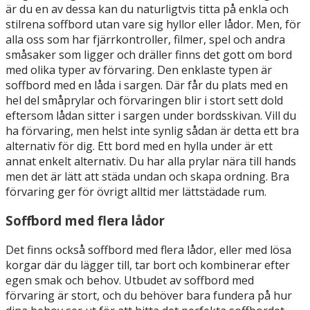
är du en av dessa kan du naturligtvis titta på enkla och
stilrena soffbord utan vare sig hyllor eller lådor. Men, för
alla oss som har fjärrkontroller, filmer, spel och andra
småsaker som ligger och dräller finns det gott om bord
med olika typer av förvaring. Den enklaste typen är
soffbord med en låda i sargen. Där får du plats med en
hel del småprylar och förvaringen blir i stort sett dold
eftersom lådan sitter i sargen under bordsskivan. Vill du
ha förvaring, men helst inte synlig sådan är detta ett bra
alternativ för dig. Ett bord med en hylla under är ett
annat enkelt alternativ. Du har alla prylar nära till hands
men det är lätt att städa undan och skapa ordning. Bra
förvaring ger för övrigt alltid mer lättstädade rum.
Soffbord med flera lådor
Det finns också soffbord med flera lådor, eller med lösa
korgar där du lägger till, tar bort och kombinerar efter
egen smak och behov. Utbudet av soffbord med
förvaring är stort, och du behöver bara fundera på hur