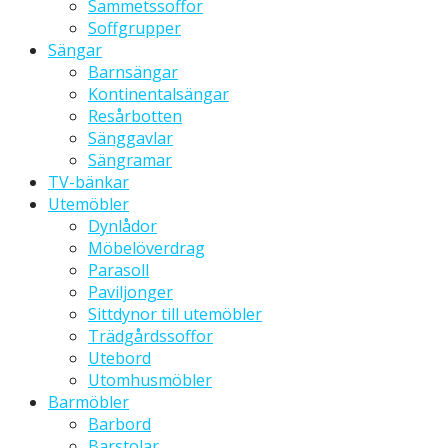
Sammetssoffor
Soffgrupper
Sängar
Barnsängar
Kontinentalsängar
Resårbotten
Sänggavlar
Sängramar
TV-bänkar
Utemöbler
Dynlådor
Möbelöverdrag
Parasoll
Paviljonger
Sittdynor till utemöbler
Trädgårdssoffor
Utebord
Utomhusmöbler
Barmöbler
Barbord
Barstolar