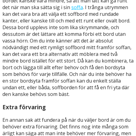
bordet kanske vara mindre, så att man lätt kan gå runt
det när man ska sätta sig i sin
soffa
. I trånga utrymmen
kan det vara bra att välja ett soffbord med rundade
kanter, eller kanske till och med ett runt eller ovalt bord.
Dessa bord upplevs inte som lika skrymmande, och
dessutom är det lättare att komma förbi ett bord utan
vassa hörn. Om du inte känner att det är absolut
nödvändigt med ett rymligt soffbord mitt framför soffan,
kan det vara ett bra alternativ att möblera med två
mindre bord istället för ett stort. Då kan du kombinera, ta
bort och lägga till allt efter behov och få den bordsyta
som behövs för varje tillfälle. Och när du inte behöver ha
en stor bordsyta framför soffan kan du enkelt ställa
undan ett, eller båda, soffborden för att få en fri yta där
den kanske behövs som bäst.
Extra förvaring
En annan sak att fundera på när du väljer bord är om du
behöver extra förvaring. Det finns nog inte många som
ärligt kan säga att man inte behöver mer förvaring, men