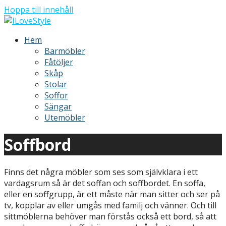
Hoppa till innehåll
ILoveStyle
Möbler och inredning
Hem
Barmöbler
Fåtöljer
Skåp
Stolar
Soffor
Sängar
Utemöbler
Soffbord
Finns det några möbler som ses som självklara i ett
vardagsrum så är det soffan och soffbordet. En soffa,
eller en soffgrupp, är ett måste när man sitter och ser på
tv, kopplar av eller umgås med familj och vänner. Och till
sittmöblerna behöver man förstås också ett bord, så att