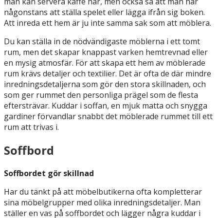
man kan servera kaffe här, men också så att man har
någonstans att ställa spelet eller lägga ifrån sig boken.
Att inreda ett hem är ju inte samma sak som att möblera.
Du kan ställa in de nödvändigaste möblerna i ett tomt
rum, men det skapar knappast varken hemtrevnad eller
en mysig atmosfär. För att skapa ett hem av möblerade
rum krävs detaljer och textilier. Det är ofta de där mindre
inredningsdetaljerna som gör den stora skillnaden, och
som ger rummet den personliga prägel som de flesta
eftersträvar. Kuddar i soffan, en mjuk matta och snygga
gardiner förvandlar snabbt det möblerade rummet till ett
rum att trivas i.
Soffbord
Soffbordet gör skillnad
Har du tänkt på att möbelbutikerna ofta kompletterar
sina möbelgrupper med olika inredningsdetaljer. Man
ställer en vas på soffbordet och lägger några kuddar i