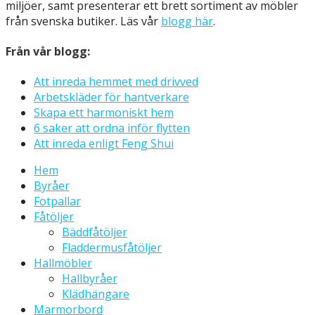
miljöer, samt presenterar ett brett sortiment av möbler
från svenska butiker. Läs vår
blogg här
.
Från vår blogg:
Att inreda hemmet med drivved
Arbetskläder för hantverkare
Skapa ett harmoniskt hem
6 saker att ordna inför flytten
Att inreda enligt Feng Shui
Hem
Byråer
Fotpallar
Fåtöljer
Bäddfåtöljer
Fladdermusfåtöljer
Hallmöbler
Hallbyråer
Klädhängare
Marmorbord