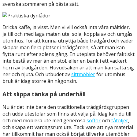
svenska sommaren på bästa sätt.
Dricka kaffe, ja visst. Men vi vill också inta våra måltider,
ja till och med laga maten ute, sola, koppla av och umgås
utomhus. För att kunna utnyttja både trädgård och väder
skapar man flera platser i trädgården, så att man kan
flytta runt efter solens gång. En uteplats behöver faktiskt
inte bestå av mer än en stol, eller en bänk i ett vackert
hörn av trädgården. Huvudsaken är att man kan sätta sig
ner och njuta. Och utbudet av
sittmöbler
för utomhus
bruk är idag större än någonsin.
Att slippa tänka på underhåll
Nu är det inte bara den traditionella trädgårdsgruppen
och udda utestolar som finns att välja på. Idag kan du till
och med möblera ute med generösa
soffor
och
fåtöljer
,
och skapa ett vardagsrum ute. Tack vare att nya material
har tillkommit har man också börjat tillverka utemöbler