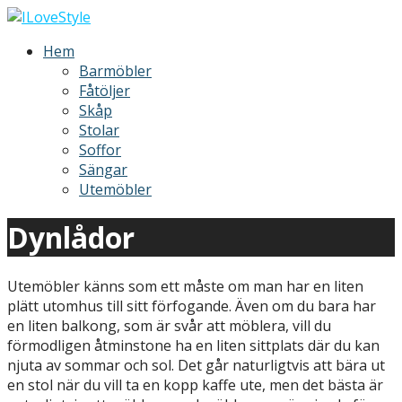
Hoppa
till
ILoveStyle
Möbler och inredning
Hem
innehåll
Barmöbler
Fåtöljer
Skåp
Stolar
Soffor
Sängar
Utemöbler
Dynlådor
Utemöbler känns som ett måste om man har en liten
plätt utomhus till sitt förfogande. Även om du bara har
en liten balkong, som är svår att möblera, vill du
förmodligen åtminstone ha en liten sittplats där du kan
njuta av sommar och sol. Det går naturligtvis att bära ut
en stol när du vill ta en kopp kaffe ute, men det bästa är