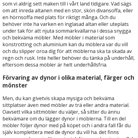
som vi aldrig sett maken till i vårt land tidigare. Vad sägs
om att inreda altanen med en stor, skön divansoffa, eller
en hörnsoffa med plats för riktigt många. Och du
behöver inte ha varken en inglasad altan eller uteplats
under tak för att njuta sommarkvällarna i dessa snygga
och bekväma möbler. Med möbler i material som
konstrotting och aluminium kan du möblera var du vill
och du slipper oroa dig för att möblerna ska ta skada av
regn och rusk. Inte heller behöver du tänka på underhåll,
eftersom dessa möbler är helt underhållsfria.
Förvaring av dynor i olika material, färger och
mönster
Men, du kan givetvis skapa mysiga och bekväma
sittplatser även med möbler av trä eller andra material.
Oavsett vilka sittmöbler du väljer, så sitter du ännu
bekvämare om du lägger dynor i möblerna. Till en del
möbler följer dynor med på köpet och i andra fall får du
själv komplettera med de dynor du vill ha. det finns