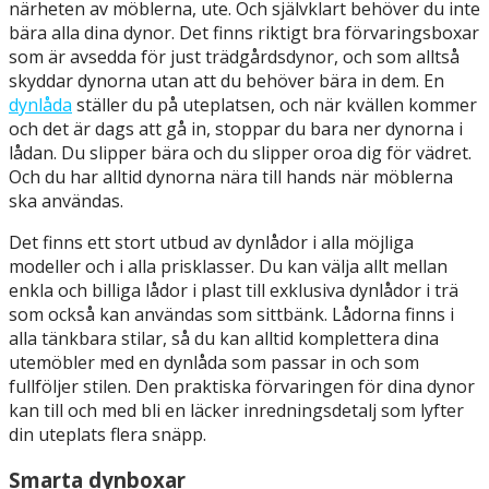
närheten av möblerna, ute. Och självklart behöver du inte
bära alla dina dynor. Det finns riktigt bra förvaringsboxar
som är avsedda för just trädgårdsdynor, och som alltså
skyddar dynorna utan att du behöver bära in dem. En
dynlåda
ställer du på uteplatsen, och när kvällen kommer
och det är dags att gå in, stoppar du bara ner dynorna i
lådan. Du slipper bära och du slipper oroa dig för vädret.
Och du har alltid dynorna nära till hands när möblerna
ska användas.
Det finns ett stort utbud av dynlådor i alla möjliga
modeller och i alla prisklasser. Du kan välja allt mellan
enkla och billiga lådor i plast till exklusiva dynlådor i trä
som också kan användas som sittbänk. Lådorna finns i
alla tänkbara stilar, så du kan alltid komplettera dina
utemöbler med en dynlåda som passar in och som
fullföljer stilen. Den praktiska förvaringen för dina dynor
kan till och med bli en läcker inredningsdetalj som lyfter
din uteplats flera snäpp.
Smarta dynboxar