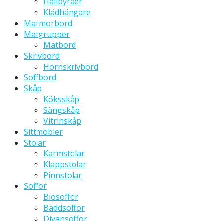
Hallbyråer
Klädhängare
Marmorbord
Matgrupper
Matbord
Skrivbord
Hörnskrivbord
Soffbord
Skåp
Köksskåp
Sängskåp
Vitrinskåp
Sittmöbler
Stolar
Karmstolar
Klappstolar
Pinnstolar
Soffor
Biosoffor
Bäddsoffor
Divansoffor