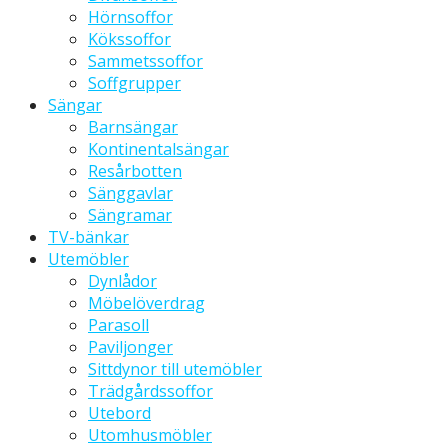
Hörnsoffor
Kökssoffor
Sammetssoffor
Soffgrupper
Sängar
Barnsängar
Kontinentalsängar
Resårbotten
Sänggavlar
Sängramar
TV-bänkar
Utemöbler
Dynlådor
Möbelöverdrag
Parasoll
Paviljonger
Sittdynor till utemöbler
Trädgårdssoffor
Utebord
Utomhusmöbler