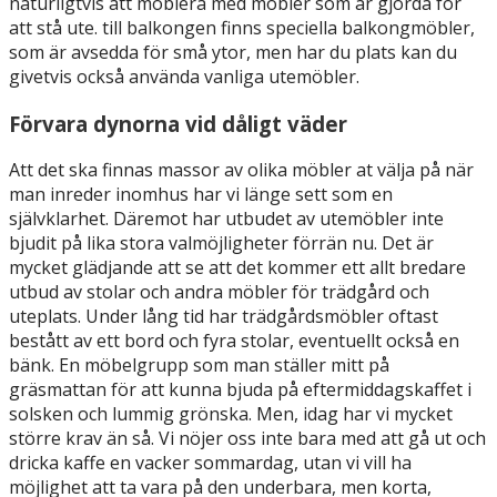
naturligtvis att möblera med möbler som är gjorda för
att stå ute. till balkongen finns speciella balkongmöbler,
som är avsedda för små ytor, men har du plats kan du
givetvis också använda vanliga utemöbler.
Förvara dynorna vid dåligt väder
Att det ska finnas massor av olika möbler at välja på när
man inreder inomhus har vi länge sett som en
självklarhet. Däremot har utbudet av utemöbler inte
bjudit på lika stora valmöjligheter förrän nu. Det är
mycket glädjande att se att det kommer ett allt bredare
utbud av stolar och andra möbler för trädgård och
uteplats. Under lång tid har trädgårdsmöbler oftast
bestått av ett bord och fyra stolar, eventuellt också en
bänk. En möbelgrupp som man ställer mitt på
gräsmattan för att kunna bjuda på eftermiddagskaffet i
solsken och lummig grönska. Men, idag har vi mycket
större krav än så. Vi nöjer oss inte bara med att gå ut och
dricka kaffe en vacker sommardag, utan vi vill ha
möjlighet att ta vara på den underbara, men korta,