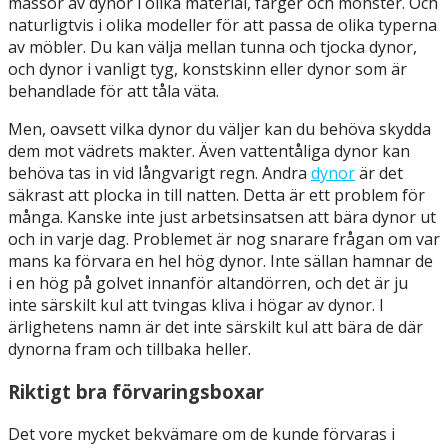
massor av dynor i olika material, färger och mönster. Och
naturligtvis i olika modeller för att passa de olika typerna
av möbler. Du kan välja mellan tunna och tjocka dynor,
och dynor i vanligt tyg, konstskinn eller dynor som är
behandlade för att tåla väta.
Men, oavsett vilka dynor du väljer kan du behöva skydda
dem mot vädrets makter. Även vattentåliga dynor kan
behöva tas in vid långvarigt regn. Andra
dynor
är det
säkrast att plocka in till natten. Detta är ett problem för
många. Kanske inte just arbetsinsatsen att bära dynor ut
och in varje dag. Problemet är nog snarare frågan om var
mans ka förvara en hel hög dynor. Inte sällan hamnar de
i en hög på golvet innanför altandörren, och det är ju
inte särskilt kul att tvingas kliva i högar av dynor. I
ärlighetens namn är det inte särskilt kul att bära de där
dynorna fram och tillbaka heller.
Riktigt bra förvaringsboxar
Det vore mycket bekvämare om de kunde förvaras i