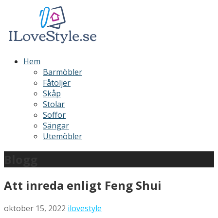
Hoppa
till
innehåll
ILoveStyle
Möbler och inredning
Hem
Barmöbler
Fåtöljer
Skåp
Stolar
Soffor
Sängar
Utemöbler
Blogg
Att inreda enligt Feng Shui
oktober 15, 2022
ilovestyle