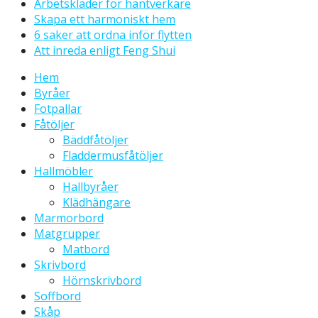
Arbetskläder för hantverkare
Skapa ett harmoniskt hem
6 saker att ordna inför flytten
Att inreda enligt Feng Shui
Hem
Byråer
Fotpallar
Fåtöljer
Bäddfåtöljer
Fladdermusfåtöljer
Hallmöbler
Hallbyråer
Klädhängare
Marmorbord
Matgrupper
Matbord
Skrivbord
Hörnskrivbord
Soffbord
Skåp