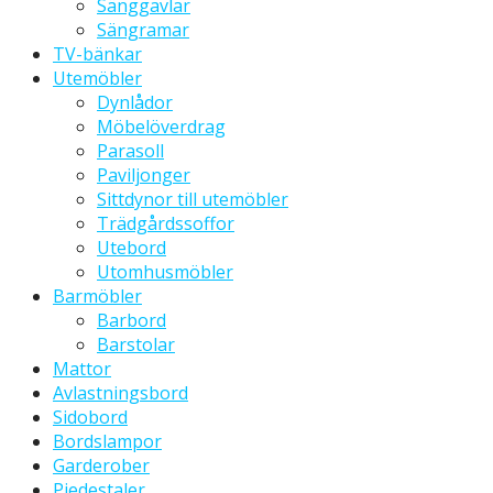
Sänggavlar
Sängramar
TV-bänkar
Utemöbler
Dynlådor
Möbelöverdrag
Parasoll
Paviljonger
Sittdynor till utemöbler
Trädgårdssoffor
Utebord
Utomhusmöbler
Barmöbler
Barbord
Barstolar
Mattor
Avlastningsbord
Sidobord
Bordslampor
Garderober
Piedestaler