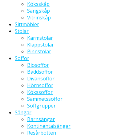
Köksskåp
Sängskåp
Vitrinskåp
Sittmöbler
Stolar
Karmstolar
Klappstolar
Pinnstolar
Soffor
Biosoffor
Bäddsoffor
Divansoffor
Hörnsoffor
Kökssoffor
Sammetssoffor
Soffgrupper
Sängar
Barnsängar
Kontinentalsängar
Resårbotten