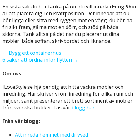
En sista sak du bör tänka på om du vill inreda i
Fung Shui
är att placera dig i en kraftposition. Det innebär att du
bör ligga eller sitta med ryggen mot en vägg, du bör ha
fri sikt fram, gärna mot en dörr, och stöd på båda
sidorna. Tänk alltså på det när du placerar ut dina
möbler, både soffan, skrivbordet och liknande.
Inläggsnavigering
← Bygg ett containerhus
6 saker att ordna inför flytten →
Om oss
ILoveStyle.se hjälper dig att hitta vackra möbler och
inredning. Här skriver vi om inredning för olika rum och
miljöer, samt presenterar ett brett sortiment av möbler
från svenska butiker. Läs vår
blogg här
.
Från vår blogg:
Att inreda hemmet med drivved