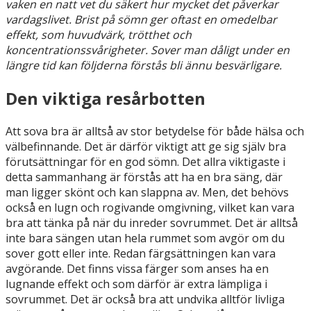
vaken en natt vet du säkert hur mycket det påverkar
vardagslivet. Brist på sömn ger oftast en omedelbar
effekt, som huvudvärk, trötthet och
koncentrationssvårigheter. Sover man dåligt under en
längre tid kan följderna förstås bli ännu besvärligare.
Den viktiga resårbotten
Att sova bra är alltså av stor betydelse för både hälsa och
välbefinnande. Det är därför viktigt att ge sig själv bra
förutsättningar för en god sömn. Det allra viktigaste i
detta sammanhang är förstås att ha en bra säng, där
man ligger skönt och kan slappna av. Men, det behövs
också en lugn och rogivande omgivning, vilket kan vara
bra att tänka på när du inreder sovrummet. Det är alltså
inte bara sängen utan hela rummet som avgör om du
sover gott eller inte. Redan färgsättningen kan vara
avgörande. Det finns vissa färger som anses ha en
lugnande effekt och som därför är extra lämpliga i
sovrummet. Det är också bra att undvika alltför livliga