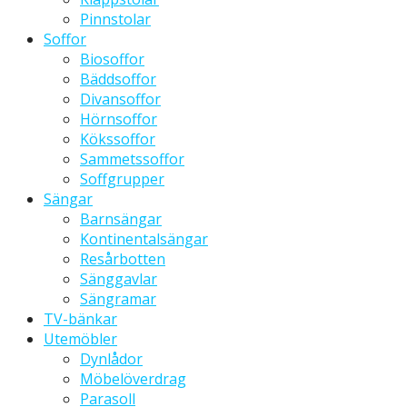
Pinnstolar
Soffor
Biosoffor
Bäddsoffor
Divansoffor
Hörnsoffor
Kökssoffor
Sammetssoffor
Soffgrupper
Sängar
Barnsängar
Kontinentalsängar
Resårbotten
Sänggavlar
Sängramar
TV-bänkar
Utemöbler
Dynlådor
Möbelöverdrag
Parasoll