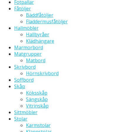
Fotpallar
Fåtöljer
Bäddfåtöljer
Fladdermusfåtöljer
Hallmöbler
Hallbyråer
Klädhängare
Marmorbord
Matgrupper
Matbord
Skrivbord
Hörnskrivbord
Soffbord
Skåp
Köksskåp
Sängskåp
Vitrinskåp
Sittmöbler
Stolar
Karmstolar
Klappstolar