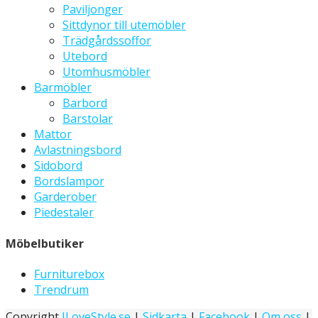
Paviljonger
Sittdynor till utemöbler
Trädgårdssoffor
Utebord
Utomhusmöbler
Barmöbler
Barbord
Barstolar
Mattor
Avlastningsbord
Sidobord
Bordslampor
Garderober
Piedestaler
Möbelbutiker
Furniturebox
Trendrum
Copyright
ILoveStyle.se
|
Sidkarta
|
Facebook
|
Om oss
|