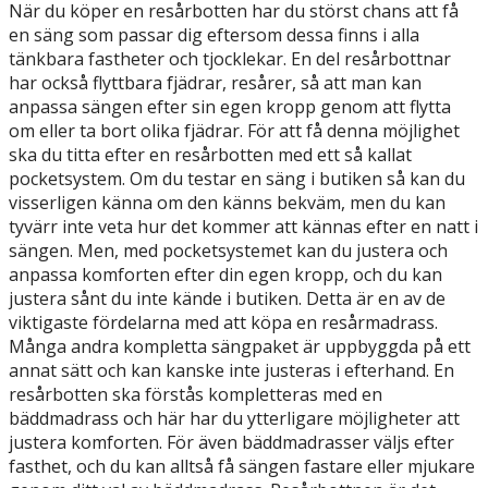
När du köper en resårbotten har du störst chans att få
en säng som passar dig eftersom dessa finns i alla
tänkbara fastheter och tjocklekar. En del resårbottnar
har också flyttbara fjädrar, resårer, så att man kan
anpassa sängen efter sin egen kropp genom att flytta
om eller ta bort olika fjädrar. För att få denna möjlighet
ska du titta efter en resårbotten med ett så kallat
pocketsystem. Om du testar en säng i butiken så kan du
visserligen känna om den känns bekväm, men du kan
tyvärr inte veta hur det kommer att kännas efter en natt i
sängen. Men, med pocketsystemet kan du justera och
anpassa komforten efter din egen kropp, och du kan
justera sånt du inte kände i butiken. Detta är en av de
viktigaste fördelarna med att köpa en resårmadrass.
Många andra kompletta sängpaket är uppbyggda på ett
annat sätt och kan kanske inte justeras i efterhand. En
resårbotten ska förstås kompletteras med en
bäddmadrass och här har du ytterligare möjligheter att
justera komforten. För även bäddmadrasser väljs efter
fasthet, och du kan alltså få sängen fastare eller mjukare