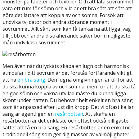
mönster på tapeter och textilier. Och att låta sovrummet
vara ett rum för sömn och vila är ett bra sätt att sätt att
göra det lättare att koppla av och somna. Försök att
undvika tv, dator och andra störande moment i
sovrummet. Allt sånt som kan få tankarna att flyga iväg
till jobb och andra distraherande saker bör i möjligaste
mån undvikas i sovrummet.
Men även när du lyckats skapa en lugn och harmonisk
atmosfär i ditt sovrum är det förstås fortfarande viktigt
att ha
en bra säng
. Den lugna omgivningen är till för att
du ska kunna koppla av och somna, men för att du ska få
en god sömn och vakna utvilad måste du kunna ligga
skönt under natten. Du behöver helt enkelt en bra säng
som är anpassad efter just din kropp. Det vi oftast kallar
säng är egentligen en
resårbotten
. Att skaffa en
resårbotten är det enklaste och oftast också billigaste
sättet att få en bra säng. En resårbotten är en enkel och
traditionell säng som ger dig massor av valmöjligheter