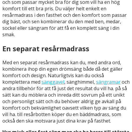
och som passar mycket bra för dig som vill ha en hög
komfort till ett bra pris. Du väljer helt enkelt en
resårmadrass i den fasthet och den komfort som passar
dig bäst, och sen kombinerar du den med ben, medar,
sockel eller sängram för att få en komplett säng i din
smak.
En separat resårmadrass
Med en separat resårmadrass kan du, med andra ord,
kombinera ihop din egen drömsäng både då det gäller
komfort och design. Naturligtvis kan du också
komplettera med
sänggavel
, sänghimmel,
sängramar
och
andra tillbehör för att få just det resultat du vill ha. på så
sätt kan du möblera och inreda ditt sovrum på ett unikt
och personligt sätt och du behöver aldrig ge avkall på
komfort och bekvämlighet oavsett vilken typ av säng du
vill ha. till resårbotten köper du en bäddmadrass, som
också den ska motsvara just dina krav på fasthet.
Hur mjuk eller fast säng man ska ha beror till största