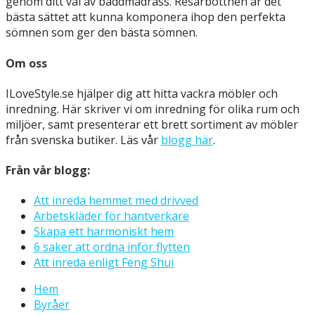
genom ditt val av bäddmadrass. Resårbottnen är det
bästa sättet att kunna komponera ihop den perfekta
sömnen som ger den bästa sömnen.
Om oss
ILoveStyle.se hjälper dig att hitta vackra möbler och
inredning. Här skriver vi om inredning för olika rum och
miljöer, samt presenterar ett brett sortiment av möbler
från svenska butiker. Läs vår
blogg här
.
Från vår blogg:
Att inreda hemmet med drivved
Arbetskläder för hantverkare
Skapa ett harmoniskt hem
6 saker att ordna inför flytten
Att inreda enligt Feng Shui
Hem
Byråer