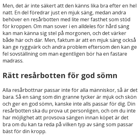
Men, det är inte säkert att den känns lika bra efter en hel
natt. En del föredrar just en mjuk säng, medan andra
behöver en resårbotten med lite mer fasthet som stöd
för kroppen. Om man sover i en alldeles för hård säng
kan man känna sig stel på morgonen, och det värker
både här och där. Men, faktum är att en mjuk säng också
kan ge ryggvärk och andra problem eftersom den kan ge
fel sovställning om man egentligen bör ha en fastare
madrass.
Rätt resårbotten för god sömn
Alla resårbottnar passar inte för alla människor, så är det
bara. Så en säng som din granne tycker är mjuk och skön
och ger en god sömn, kanske inte alls passar för dig. Din
resårbotten ska du prova ut personligen, och om du inte
har möjlighet att provsova sängen innan köpet är det
bra om du kan ta reda på vilken typ av säng som passar
bäst för din kropp.