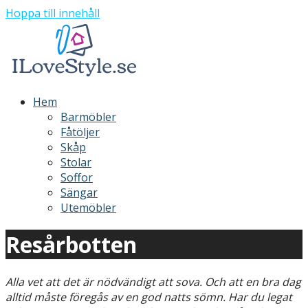
Hoppa till innehåll
ILoveStyle
Möbler och inredning
Hem
Barmöbler
Fåtöljer
Skåp
Stolar
Soffor
Sängar
Utemöbler
Resårbotten
Alla vet att det är nödvändigt att sova. Och att en bra dag
alltid måste föregås av en god natts sömn. Har du legat