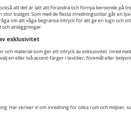
också att det är lätt att förändra och förnya beroende på t
en stor budget. Som med de flesta inredningsstilar går en lyx
n fråga om att våga begränsa intryck för att ge en lugn och 
l och anläggningar.
av exklusivitet
rger och material som ger ett intryck av exklusivitet. Inred 
älj en eller två accent-färger i textilier, föremål eller bel
ning. Här skriver vi om inredning för olika rum och miljöer, 