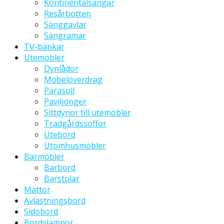
Kontinentalsängar
Resårbotten
Sänggavlar
Sängramar
TV-bänkar
Utemöbler
Dynlådor
Möbelöverdrag
Parasoll
Paviljonger
Sittdynor till utemöbler
Trädgårdssoffor
Utebord
Utomhusmöbler
Barmöbler
Barbord
Barstolar
Mattor
Avlastningsbord
Sidobord
Bordslampor