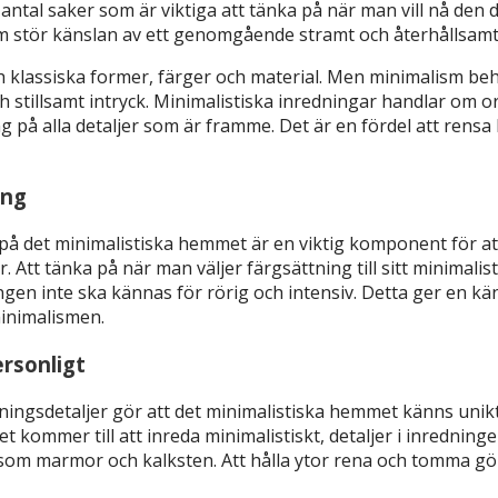
 antal saker som är viktiga att tänka på när man vill nå den d
som stör känslan av ett genomgående stramt och återhållsam
ch klassiska former, färger och material. Men minimalism beh
h stillsamt intryck. Minimalistiska inredningar handlar om o
 på alla detaljer som är framme. Det är en fördel att rensa bo
ing
 på det minimalistiska hemmet är en viktig komponent för 
. Att tänka på när man väljer färgsättning till sitt minimali
ngen inte ska kännas för rörig och intensiv. Detta ger en k
minimalismen.
rsonligt
ningsdetaljer gör att det minimalistiska hemmet känns unikt
det kommer till att inreda minimalistiskt, detaljer i inrednin
l som marmor och kalksten. Att hålla ytor rena och tomma g