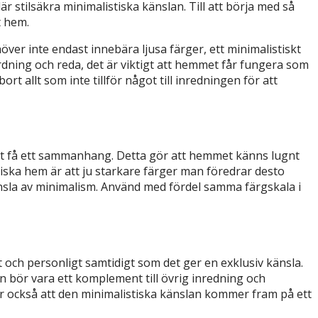
är stilsäkra minimalistiska känslan. Till att börja med så
t hem.
över inte endast innebära ljusa färger, ett minimalistiskt
rdning och reda, det är viktigt att hemmet får fungera som
rt allt som inte tillför något till inredningen för att
att få ett sammanhang. Detta gör att hemmet känns lugnt
stiska hem är att ju starkare färger man föredrar desto
änsla av minimalism. Använd med fördel samma färgskala i
 och personligt samtidigt som det ger en exklusiv känsla.
gen bör vara ett komplement till övrig inredning och
ör också att den minimalistiska känslan kommer fram på ett