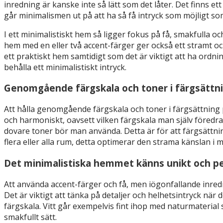
inredning är kanske inte så lätt som det låter. Det finns ett
går minimalismen ut på att ha så få intryck som möjligt 
I ett minimalistiskt hem så ligger fokus på få, smakfulla o
hem med en eller två accent-färger ger också ett stramt oc
ett praktiskt hem samtidigt som det är viktigt att ha ordning
behålla ett minimalistiskt intryck.
Genomgående färgskala och toner i färgsättn
Att hålla genomgående färgskala och toner i färgsättning
och harmoniskt, oavsett vilken färgskala man själv föredrar
dovare toner bör man använda. Detta är för att färgsättni
flera eller alla rum, detta optimerar den strama känslan i 
Det minimalistiska hemmet känns unikt och pe
Att använda accent-färger och få, men iögonfallande inred
Det är viktigt att tänka på detaljer och helhetsintryck när 
färgskala. Vitt går exempelvis fint ihop med naturmateria
smakfullt sätt.