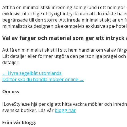
Att ha en minimalistisk inredning som grund i ett hem gör 
exklusivt ut och ge ett lyxigt intryck utan att du måste ha 
begränsade till den större. Att inreda minimalistiskt är e
minimalistiska designen på exempelvis exklusiva spa-hotel
Val av färger och material som ger ett intryck 
Att få en minimalistisk stil i sitt hem handlar om val av fä
Låt detaljer eller former utgöra den personliga prägel och v
detaljer.
Inläggsnavigering
← Hyra segelbåt utomlands
Därför ska du handla möbler online →
Om oss
ILoveStyle.se hjälper dig att hitta vackra möbler och inred
svenska butiker. Läs vår
blogg här
.
Från vår blogg: