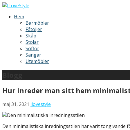
Hoppa
till
ILoveStyle
Möbler och inredning
Hem
innehåll
Barmöbler
Fåtöljer
Skåp
Stolar
Soffor
Sängar
Utemöbler
Blogg
Hur inreder man sitt hem minimalist
maj 31, 2021
ilovestyle
Den minimalistiska inredningsstilen har varit tongivande 