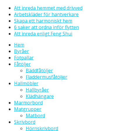
Att inreda hemmet med drivved
Arbetskläder för hantverkare
Skapa ett harmoniskt hem
6 saker att ordna inför flytten
Att inreda enligt Feng Shui
Hem
Byråer
Fotpallar
Fåtöljer
Bäddfåtöljer
Fladdermusfåtöljer
Hallmöbler
Hallbyråer
Klädhängare
Marmorbord
Matgrupper
Matbord
Skrivbord
Hörnskrivbord