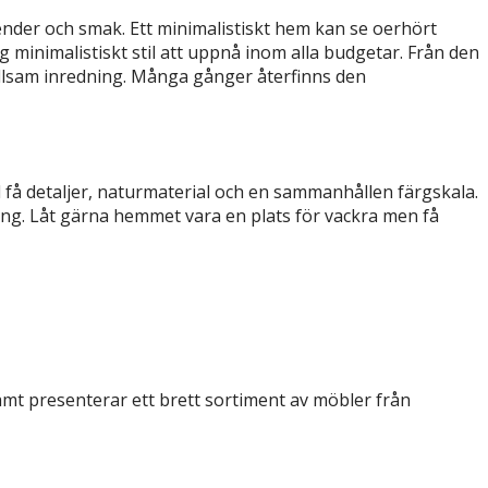
render och smak. Ett minimalistiskt hem kan se oerhört
ig minimalistiskt stil att uppnå inom alla budgetar. Från den
stillsam inredning. Många gånger återfinns den
med få detaljer, naturmaterial och en sammanhållen färgskala.
ysning. Låt gärna hemmet vara en plats för vackra men få
samt presenterar ett brett sortiment av möbler från