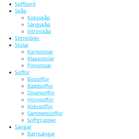
Soffbord
Skåp
Köksskåp
Sängskåp
Vitrinskåp
Sittmöbler
Stolar
Karmstolar
Klappstolar
Pinnstolar
Soffor
Biosoffor
Bäddsoffor
Divansoffor
Hörnsoffor
Kökssoffor
Sammetssoffor
Soffgrupper
Sängar
Barnsängar