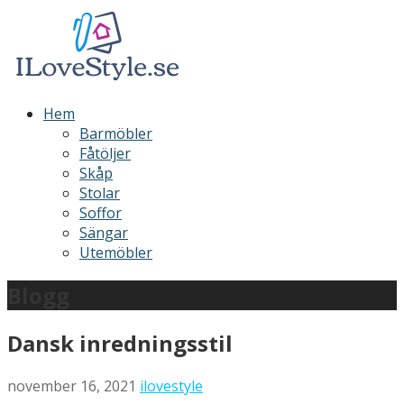
Hoppa
till
innehåll
ILoveStyle
Möbler och inredning
Hem
Barmöbler
Fåtöljer
Skåp
Stolar
Soffor
Sängar
Utemöbler
Blogg
Dansk inredningsstil
november 16, 2021
ilovestyle