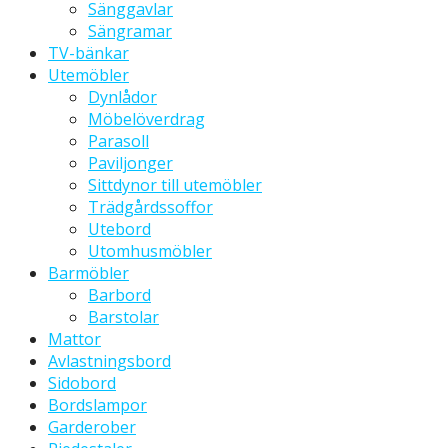
Sänggavlar
Sängramar
TV-bänkar
Utemöbler
Dynlådor
Möbelöverdrag
Parasoll
Paviljonger
Sittdynor till utemöbler
Trädgårdssoffor
Utebord
Utomhusmöbler
Barmöbler
Barbord
Barstolar
Mattor
Avlastningsbord
Sidobord
Bordslampor
Garderober