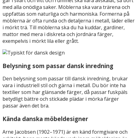
går i svart och vitt och rummet ska vara avskalat, så bort
med alla onödiga saker. Möblerna ska vara trärena och
uppfattas som naturliga och harmoniska. Formerna på
möblerna är ofta runda och detaljerna i metall, läder eller
i mörkt trä. Till möblerna ska du ha kuddar, gardiner,
mattor med mera i diskreta och jordnära färger,
exempelvis i mörkt lila eller grått.
Belysning som passar dansk inredning
Den belysning som passar till dansk inredning, brukar
vara i industriell stil och gärna i metall. Du bör inte ha
textilier som har glänsande färger, då passar fuskpäls
betydligt bättre och stickade plädar i mörka färger
passar även det bra.
Kända danska möbeldesigner
Arne Jacobsen (1902–1971) är en känd formgivare och