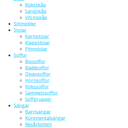
Köksskåp
Sängskåp
Vitrinskåp
Sittmöbler
Stolar
Karmstolar
Klappstolar
Pinnstolar
Soffor
Biosoffor
Bäddsoffor
Divansoffor
Hörnsoffor
Kökssoffor
Sammetssoffor
Soffgrupper
Sängar
Barnsängar
Kontinentalsängar
Resårbotten