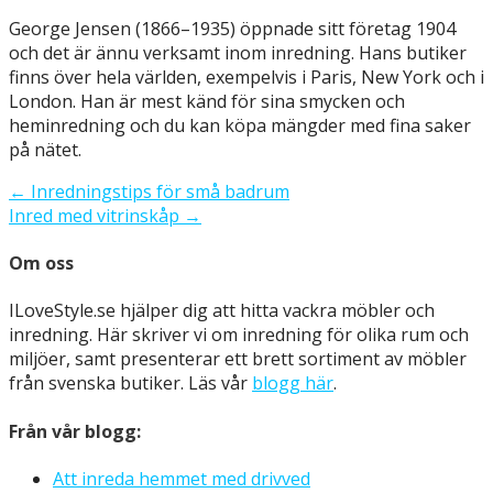
George Jensen (1866–1935) öppnade sitt företag 1904
och det är ännu verksamt inom inredning. Hans butiker
finns över hela världen, exempelvis i Paris, New York och i
London. Han är mest känd för sina smycken och
heminredning och du kan köpa mängder med fina saker
på nätet.
Inläggsnavigering
← Inredningstips för små badrum
Inred med vitrinskåp →
Om oss
ILoveStyle.se hjälper dig att hitta vackra möbler och
inredning. Här skriver vi om inredning för olika rum och
miljöer, samt presenterar ett brett sortiment av möbler
från svenska butiker. Läs vår
blogg här
.
Från vår blogg:
Att inreda hemmet med drivved