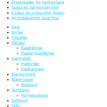
Arbetskläder för hantverkare
Skapa ett harmoniskt hem
6 saker att ordna inför flytten
Att inreda enligt Feng Shui
Hem
Byråer
Fotpallar
Fåtöljer
Bäddfåtöljer
Fladdermusfåtöljer
Hallmöbler
Hallbyråer
Klädhängare
Marmorbord
Matgrupper
Matbord
Skrivbord
Hörnskrivbord
Soffbord
Skåp