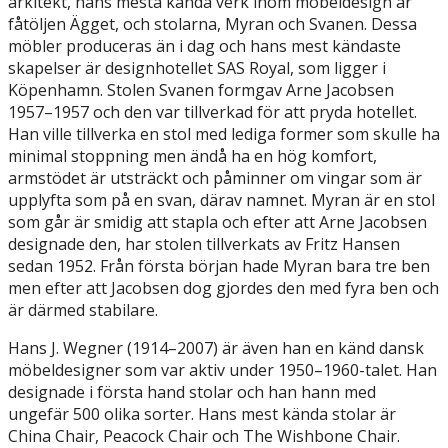
arkitekt, hans mesta kända verk inom möbeldesign är
fåtöljen Ägget, och stolarna, Myran och Svanen. Dessa
möbler produceras än i dag och hans mest kändaste
skapelser är designhotellet SAS Royal, som ligger i
Köpenhamn. Stolen Svanen formgav Arne Jacobsen
1957–1957 och den var tillverkad för att pryda hotellet.
Han ville tillverka en stol med lediga former som skulle ha
minimal stoppning men ändå ha en hög komfort,
armstödet är utsträckt och påminner om vingar som är
upplyfta som på en svan, därav namnet. Myran är en stol
som går är smidig att stapla och efter att Arne Jacobsen
designade den, har stolen tillverkats av Fritz Hansen
sedan 1952. Från första början hade Myran bara tre ben
men efter att Jacobsen dog gjordes den med fyra ben och
är därmed stabilare.
Hans J. Wegner (1914–2007) är även han en känd dansk
möbeldesigner som var aktiv under 1950–1960-talet. Han
designade i första hand stolar och han hann med
ungefär 500 olika sorter. Hans mest kända stolar är
China Chair, Peacock Chair och The Wishbone Chair.